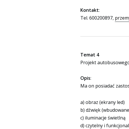
Kontakt
:
Tel. 600200897,
przem
Temat 4
Projekt autobusowego
Opis
:
Ma on posiadać zastos
a) obraz (ekrany led)
b) dźwięk (wbudowane 
c) iluminacje świetlną
d) czytelny i funkcjon