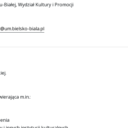
-Białej, Wydział Kultury i Promocji
@um.bielsko-biala.pl
iej.
wierająca m.in.:
żenia
 i innych instytucji kulturalnych