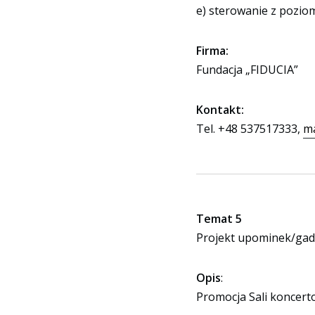
e) sterowanie z pozi
Firma:
Fundacja „FIDUCIA”
Kontakt:
Tel. +48 537517333,
ma
Temat 5
Projekt upominek/gadż
Opis
:
Promocja Sali koncerto