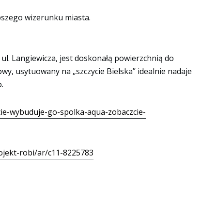
epszego wizerunku miasta.
l. Langiewicza, jest doskonałą powierzchnią do
owy, usytuowany na „szczycie Bielska” idealnie nadaje
.
scie-wybuduje-go-spolka-aqua-zobaczcie-
ojekt-robi/ar/c11-8225783