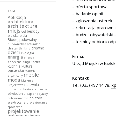
– oferta sportowa
TAGI
– badanie opinii
Aplikacja
– zgłoszenia usterek
architektura
architektura
– rekrutacja pracown
miejska
beskidy
– budżet obywatelski 
bielsko-biała
Biodegradowalny
– terminy odbioru odp
budownictwo naturalne
drewno
design thinking
dzieci
ekologia
Firma
:
energia
energia
Kinga Kostka
słoneczna
Urząd Miejski w Bielsku
kuchnia
kultura
pasterska
Materiał
meble
organiczny
Kontakt
:
moda
Myślenie
naczynia
Tel. (033) 497 14 78,
kp
Projektowe
owady
nomad
osoby starsze
oświetlenie
pojazdy
papier
pojazdy
autonomiczne
elektryczne
projektowanie
społeczne
projektowanie
zrównoważone