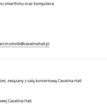
omu smartfonu oraz komputera
rcin.smolik@cavatinahall.pl
et, związany z salą koncertową Cavatina Hall.
wej Cavatina Hall.