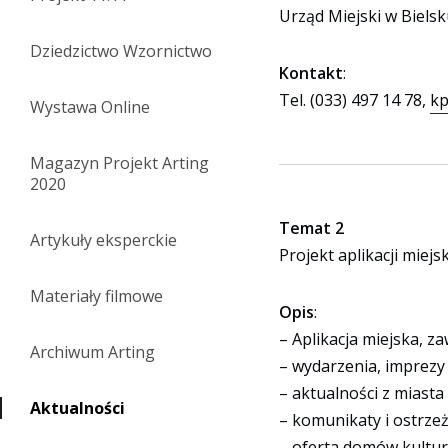
Urząd Miejski w Bielsku
Dziedzictwo Wzornictwo
Kontakt
:
Tel. (033) 497 14 78,
kp
Wystawa Online
Magazyn Projekt Arting
2020
Temat 2
Artykuły eksperckie
Projekt aplikacji miejsk
Materiały filmowe
Opis
:
– Aplikacja miejska, za
Archiwum Arting
– wydarzenia, imprezy
– aktualności z miasta
Aktualności
– komunikaty i ostrze
– oferta domów kultury