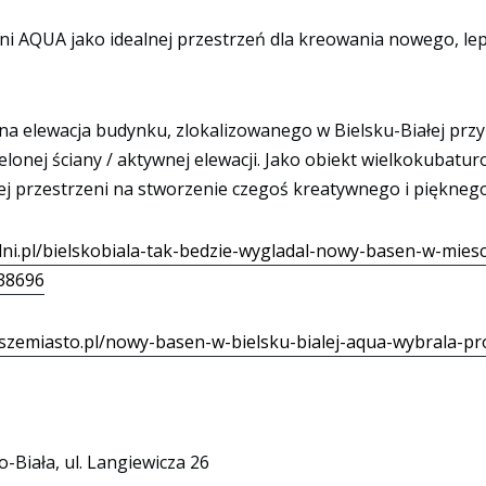
alni AQUA jako idealnej przestrzeń dla kreowania nowego, l
elewacja budynku, zlokalizowanego w Bielsku-Białej przy u
elonej ściany / aktywnej elewacji. Jako obiekt wielkokubatur
tej przestrzeni na stworzenie czegoś kreatywnego i pięknego
dni.pl/bielskobiala-tak-bedzie-wygladal-nowy-basen-w-mie
538696
naszemiasto.pl/nowy-basen-w-bielsku-bialej-aqua-wybrala-pr
-Biała, ul. Langiewicza 26