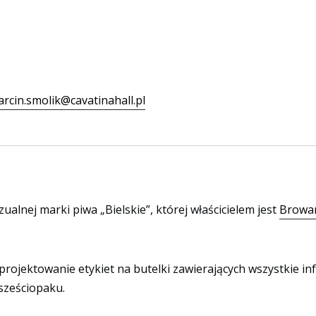
rcin.smolik@cavatinahall.pl
izualnej marki piwa „Bielskie”, której właścicielem jest
Browar
projektowanie etykiet na butelki zawierających wszystkie i
sześciopaku.