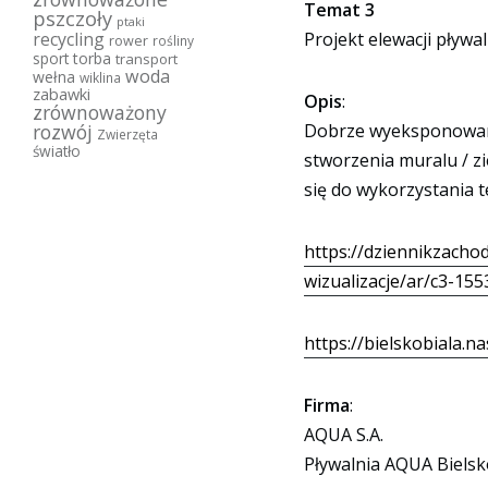
Temat 3
pszczoły
ptaki
recycling
Projekt elewacji pływ
rower
rośliny
sport
torba
transport
woda
wełna
wiklina
zabawki
Opis
:
zrównoważony
rozwój
Dobrze wyeksponowana 
Zwierzęta
światło
stworzenia muralu / zi
się do wykorzystania 
https://dziennikzacho
wizualizacje/ar/c3-15
https://bielskobiala.
Firma
:
AQUA S.A.
Pływalnia AQUA Bielsko