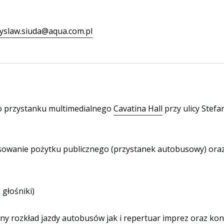
yslaw.siuda@aqua.com.pl
 przystanku multimedialnego
Cavatina Hall
przy ulicy Stefa
owanie pożytku publicznego (przystanek autobusowy) oraz
głośniki)
alny rozkład jazdy autobusów jak i repertuar imprez oraz k