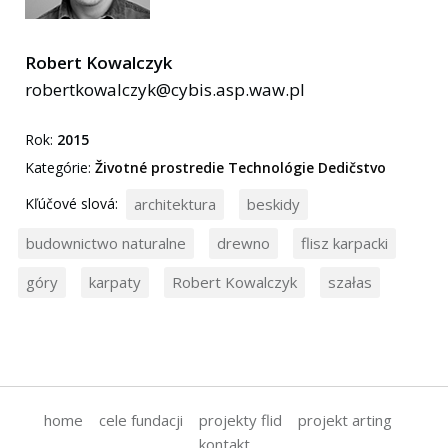
Robert Kowalczyk
robertkowalczyk@cybis.asp.waw.pl
Rok:
2015
Kategórie:
Životné prostredie
Technológie
Dedičstvo
Kľúčové slová:
architektura
beskidy
budownictwo naturalne
drewno
flisz karpacki
góry
karpaty
Robert Kowalczyk
szałas
home
cele fundacji
projekty flid
projekt arting
kontakt