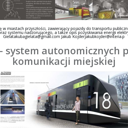
 w miastach przyszłości, zawierający pojazdy do transportu publicz
raz systemu nadzorującego, a także opis pozyskiwania energii elektr
Gielatakubagielata@gmail.com
Jakub
Kojderjakubkojder@interia.p
– system autonomicznych 
komunikacji miejskiej