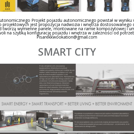
autonomicznego Projekt pojazdu autonomicznego powstał w wyniku 
no projektowych jest propozycja nadwozia i wnętrza dostosowanego d
zd tworzą wymienne panele, montowane na ramie kompozytowej i um
li na szybką konfigurację pojazdu i wnętrza w zależności od potrze
Pisarekkwookation@gmail.com
SMART CITY