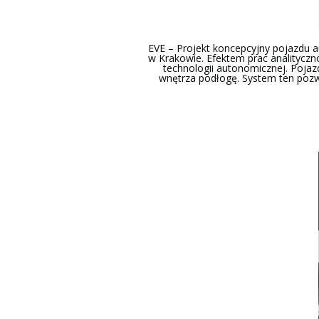
EVE – Projekt koncepcyjny pojazdu 
w Krakowie. Efektem prac analitycz
technologii autonomicznej. Poja
wnętrza podłogę. System ten pozwo