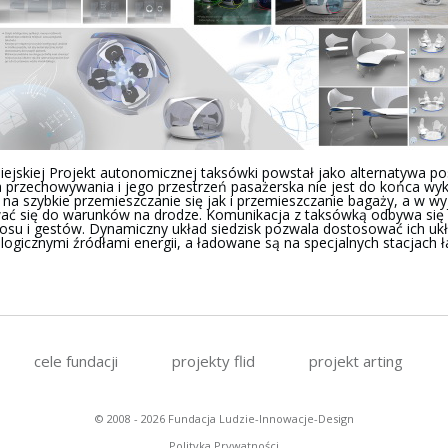
ejskiej Projekt autonomicznej taksówki powstał jako alternatywa p
 przechowywania i jego przestrzeń pasażerska nie jest do końca w
 na szybkie przemieszczanie się jak i przemieszczanie bagaży, a w wy
ać się do warunków na drodze. Komunikacja z taksówką odbywa się na
łosu i gestów. Dynamiczny układ siedzisk pozwala dostosować ich ukł
ologicznymi źródłami energii, a ładowane są na specjalnych stacjach 
cele fundacji
projekty flid
projekt arting
© 2008 - 2026 Fundacja Ludzie-Innowacje-Design
Polityka Prywatności