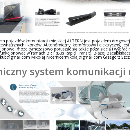
h pojazdów komunikacji miejskiej ALTERN jest pojazdem drogowej k
nętrznych i korków. Autonomiczny, komfortowy i elektryczny, jest za
onowe, może tymczasowo poruszać się także poza siecią i wybrać na
unkcjonować w ramach BRT (Bus Rapid Transit). Błażej Bą
calskibac
jakub@gmail.com
Mikołaj
Nicernicermikolaj@gmail.com
Grzegorz Szcz
czny system komunikacji 