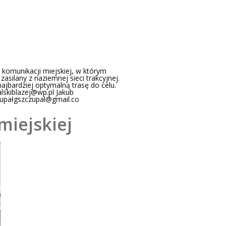
omunikacji miejskiej, w którym
silany z naziemnej sieci trakcyjnej.
jbardziej optymalną trasę do celu.
alskiblazej@wp.pl
Jakub
upał
gszczupal@gmail.co
miejskiej