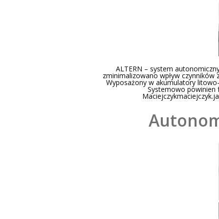
ALTERN – system autonomicznyc
zminimalizowano wpływ czynników zew
Wyposażony w akumulatory litowo-j
Systemowo powinien f
Maciejczykmaciejczyk.
Autonomi