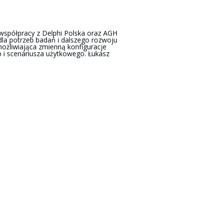
współpracy z Delphi Polska oraz AGH
la potrzeb badań i dalszego rozwoju
ożliwiająca zmienną konfiguracje
b i scenariusza użytkowego. Łukasz