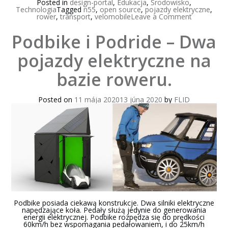
Posted in
design-portal
,
Edukacja
,
Środowisko
,
Technologia
Tagged
n55
,
open source
,
pojazdy elektryczne
,
on
rower
,
transport
,
velomobile
Leave a Comment
Trójkołow
rower
Podbike i Podride – Dwa
z
ramą
przestrzen
pojazdy elektryczne na
N55
na
bazie roweru.
licencji
Open
Source
Posted on
11 mája 2020
13 júna 2020
by
FLID
Podbike posiada ciekawą konstrukcje. Dwa silniki elektryczne
napędzające koła. Pedały służą jedynie do generowania
energii elektrycznej. Podbike rozpędza się do prędkości
60km/h bez wspomagania pedałowaniem, i do 25km/h