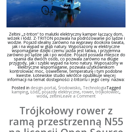
Zeltini „z-triton“ to malutki elektryczny kamper łączący dom,
wózek i łódź. Z-TRITON pozwala na podróżowanie po lądzie i
wodzie. Pojazd idealny zarówno na wyprawy dookoła świata,
jak i na wypad w głąb natury. Wyposażony w elektryczne
wspomaganie dzięki czemu jazda jest łatwa, i przyjemna
zarówno po lądzie jak i po wodzie. Pojazd posiada miejsce do
spania dla dwóch osób, co pozwala zarówno na długie
przygody, jak i szybki wypad na łono natury. Wyposażony w
elektryczne wspomaganie, pozwala użytkownikom
kontrolować moc, oświetlenie, temperaturę i tym podobne
kwestie. Łotewskie studio wkrótce opublikuje więcej
informacji na temat dostępności z-triton’u i jego ceny. nazwa:
Posted in
design-portal
,
Środowisko
,
Technologia
Tagged
kamping
,
Łódź
,
pojazdy elektryczne
,
rower
,
trójkołowiec
,
on
woda
,
zeltini
Leave a Comment
Zeltini
„z-
Trójkołowy rower z
triton“
to
malutki
ramą przestrzenną N55
elektryczny
kamper
łączący