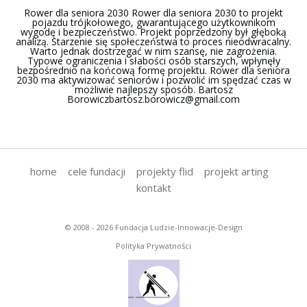
Rower dla seniora 2030 Rower dla seniora 2030 to projekt
pojazdu trójkołowego, gwarantującego użytkownikom
wygodę i bezpieczeństwo. Projekt poprzedzony był głęboką
analizą. Starzenie się społeczeństwa to proces nieodwracalny.
Warto jednak dostrzegać w nim szansę, nie zagrożenia.
Typowe ograniczenia i słabości osób starszych, wpłynęły
bezpośrednio na końcową formę projektu. Rower dla seniora
2030 ma aktywizować seniorów i pozwolić im spędzać czas w
możliwie najlepszy sposób. Bartosz
Borowiczbartosz.borowicz@gmail.com
home
cele fundacji
projekty flid
projekt arting
kontakt
© 2008 - 2026 Fundacja Ludzie-Innowacje-Design
Polityka Prywatności