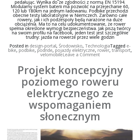
pedałując. Wynika do ze zgodności z normą EN 15194.
Modularny system baterii ma pozwolić na przejechanie 60,
120 lub 180km na jednym ładowaniu. Podbike przechodzi
obecnie testy laboratoryjne w Niemczech. Zarówno całe
rowery, jak i ich podzespoły będą narażone na duże
obciążenia. Ma to na celu udokumentowanie, że rower
spełnia określone wymogi bezpieczeństwa. Jak piszą twórcy
na swoim profilu na facebook, jeden test jest szczególnie
trudny: jazda na rowerze przez wiele godzin
Posted in
design-portal
,
Środowisko
,
Technologia
Tagged
e-
bike
,
podbike
,
podride
,
pojazdy elektryczne
,
rower
,
transport
,
on
velomobile
Leave a Comment
Podbike
i
Projekt koncepcyjny
Podride
–
Dwa
poziomego roweru
pojazdy
elektryczne
elektrycznego ze
na
bazie
roweru.
wspomaganiem
słonecznym