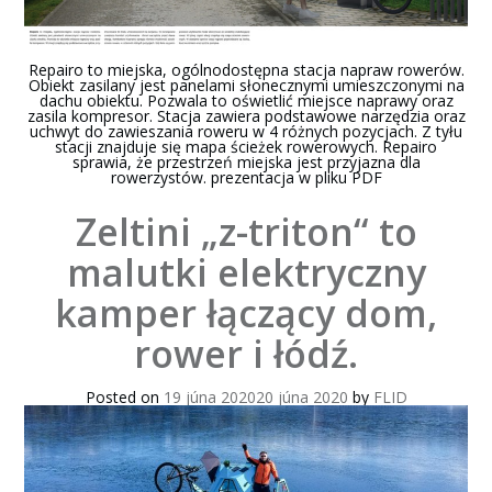
Repairo to miejska, ogólnodostępna stacja napraw rowerów.
Obiekt zasilany jest panelami słonecznymi umieszczonymi na
dachu obiektu. Pozwala to oświetlić miejsce naprawy oraz
zasila kompresor. Stacja zawiera podstawowe narzędzia oraz
uchwyt do zawieszania roweru w 4 różnych pozycjach. Z tyłu
stacji znajduje się mapa ścieżek rowerowych. Repairo
sprawia, że przestrzeń miejska jest przyjazna dla
rowerzystów. prezentacja w pliku PDF
Zeltini „z-triton“ to
malutki elektryczny
kamper łączący dom,
rower i łódź.
Posted on
19 júna 2020
20 júna 2020
by
FLID