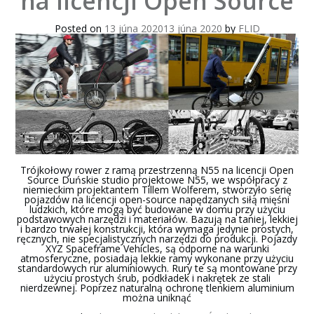
na licencji Open Source
dom,
rower
i
Posted on
13 júna 2020
13 júna 2020
by
FLID
łódź.
Trójkołowy rower z ramą przestrzenną N55 na licencji Open
Source Duńskie studio projektowe N55, we współpracy z
niemieckim projektantem Tillem Wolferem, stworzyło serię
pojazdów na licencji open-source napędzanych siłą mięśni
ludzkich, które mogą być budowane w domu przy użyciu
podstawowych narzędzi i materiałów. Bazują na taniej, lekkiej
i bardzo trwałej konstrukcji, która wymaga jedynie prostych,
ręcznych, nie specjalistycznych narzędzi do produkcji. Pojazdy
XYZ Spaceframe Vehicles, są odporne na warunki
atmosferyczne, posiadają lekkie ramy wykonane przy użyciu
standardowych rur aluminiowych. Rury te są montowane przy
użyciu prostych śrub, podkładek i nakrętek ze stali
nierdzewnej. Poprzez naturalną ochronę tlenkiem aluminium
można uniknąć