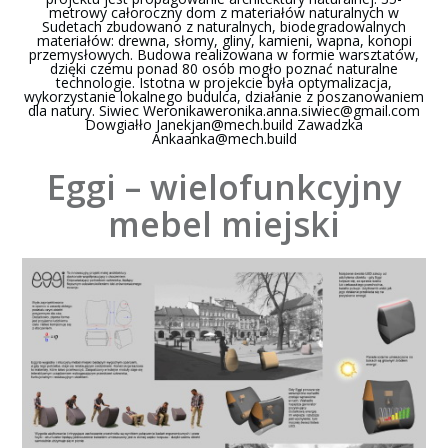
metrowy całoroczny dom z materiałów naturalnych w
Sudetach zbudowano z naturalnych, biodegradowalnych
materiałów: drewna, słomy, gliny, kamieni, wapna, konopi
przemysłowych. Budowa realizowana w formie warsztatów,
dzięki czemu ponad 80 osób mogło poznać naturalne
technologie. Istotna w projekcie była optymalizacja,
wykorzystanie lokalnego budulca, działanie z poszanowaniem
dla natury. Siwiec
Weronikaweronika.anna.siwiec@gmail.com
Dowgiałło
Janekjan@mech.build
Zawadzka
Ankaanka@mech.build
Eggi – wielofunkcyjny
mebel miejski