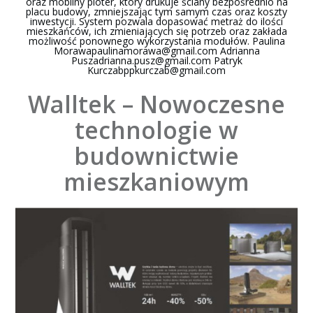
oraz mobilny ploter, który drukuje ściany bezpośrednio na
placu budowy, zmniejszając tym samym czas oraz koszty
inwestycji. System pozwala dopasować metraż do ilości
mieszkańców, ich zmieniających się potrzeb oraz zakłada
możliwość ponownego wykorzystania modułów. Paulina
Morawapaulinamorawa@gmail.com
Adrianna
Puszadrianna.pusz@gmail.com
Patryk
Kurczabppkurczab@gmail.com
Walltek – Nowoczesne
technologie w
budownictwie
mieszkaniowym