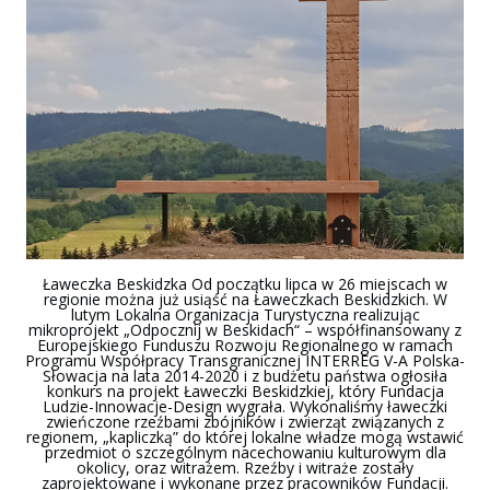
Ławeczka Beskidzka Od początku lipca w 26 miejscach w
regionie można już usiąść na Ławeczkach Beskidzkich. W
lutym Lokalna Organizacja Turystyczna realizując
mikroprojekt „Odpocznij w Beskidach“ – współfinansowany z
Europejskiego Funduszu Rozwoju Regionalnego w ramach
Programu Współpracy Transgranicznej INTERREG V-A Polska-
Słowacja na lata 2014-2020 i z budżetu państwa ogłosiła
konkurs na projekt Ławeczki Beskidzkiej, który Fundacja
Ludzie-Innowacje-Design wygrała. Wykonaliśmy ławeczki
zwieńczone rzeźbami zbójników i zwierząt związanych z
regionem, „kapliczką” do której lokalne władze mogą wstawić
przedmiot o szczególnym nacechowaniu kulturowym dla
okolicy, oraz witrażem. Rzeźby i witraże zostały
zaprojektowane i wykonane przez pracowników Fundacji.