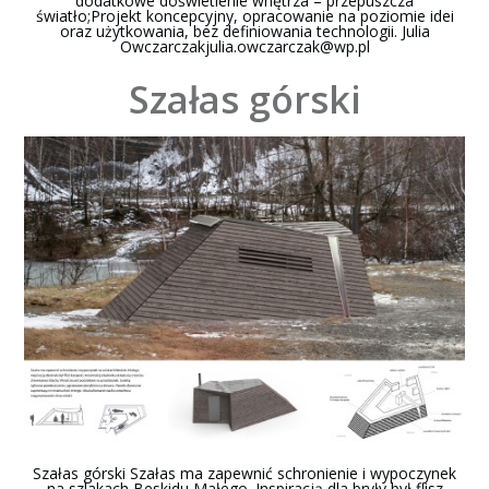
dodatkowe doświetlenie wnętrza – przepuszcza
światło;Projekt koncepcyjny, opracowanie na poziomie idei
oraz użytkowania, bez definiowania technologii. Julia
Owczarczakjulia.owczarczak@wp.pl
Szałas górski
Szałas górski Szałas ma zapewnić schronienie i wypoczynek
na szlakach Beskidu Małego. Inspiracją dla bryły był flisz