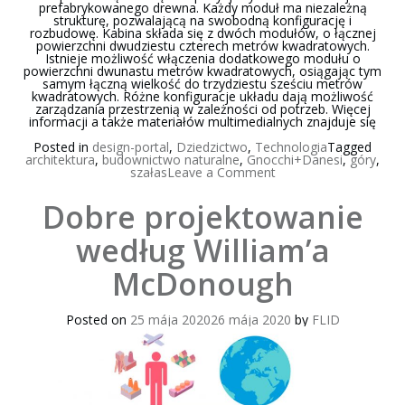
prefabrykowanego drewna. Każdy moduł ma niezależną
strukturę, pozwalającą na swobodną konfigurację i
rozbudowę. Kabina składa się z dwóch modułów, o łącznej
powierzchni dwudziestu czterech metrów kwadratowych.
Istnieje możliwość włączenia dodatkowego modułu o
powierzchni dwunastu metrów kwadratowych, osiągając tym
samym łączną wielkość do trzydziestu sześciu metrów
kwadratowych. Różne konfiguracje układu dają możliwość
zarządzania przestrzenią w zależności od potrzeb. Więcej
informacji a także materiałów multimedialnych znajduje się
Posted in
design-portal
,
Dziedzictwo
,
Technologia
Tagged
architektura
,
budownictwo naturalne
,
Gnocchi+Danesi
,
góry
,
on
szałas
Leave a Comment
Górski
Uchodźca
Dobre projektowanie
–
modułowe
schronisko
według William’a
górskie
McDonough
Posted on
25 mája 2020
26 mája 2020
by
FLID