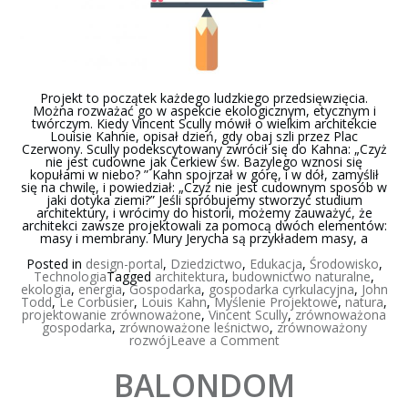
Projekt to początek każdego ludzkiego przedsięwzięcia.
Można rozważać go w aspekcie ekologicznym, etycznym i
twórczym. Kiedy Vincent Scully mówił o wielkim architekcie
Louisie Kahnie, opisał dzień, gdy obaj szli przez Plac
Czerwony. Scully podekscytowany zwrócił się do Kahna: „Czyż
nie jest cudowne jak Cerkiew św. Bazylego wznosi się
kopułami w niebo? ” Kahn spojrzał w górę, i w dół, zamyślił
się na chwilę, i powiedział: „Czyż nie jest cudownym sposób w
jaki dotyka ziemi?” Jeśli spróbujemy stworzyć studium
architektury, i wrócimy do historii, możemy zauważyć, że
architekci zawsze projektowali za pomocą dwóch elementów:
masy i membrany. Mury Jerycha są przykładem masy, a
Posted in
design-portal
,
Dziedzictwo
,
Edukacja
,
Środowisko
,
Technologia
Tagged
architektura
,
budownictwo naturalne
,
ekologia
,
energia
,
Gospodarka
,
gospodarka cyrkulacyjna
,
John
Todd
,
Le Corbusier
,
Louis Kahn
,
Myślenie Projektowe
,
natura
,
projektowanie zrównoważone
,
Vincent Scully
,
zrównoważona
gospodarka
,
zrównoważone leśnictwo
,
zrównoważony
on
rozwój
Leave a Comment
Dobre
projektowanie
BALONDOM
według
William’a
McDonough