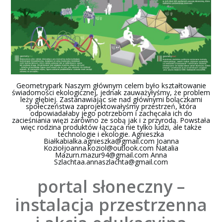
Geometrypark Naszym głównym celem było kształtowanie
świadomości ekologicznej, jednak zauważyłyśmy, że problem
leży głębiej. Zastanawiając sie nad głównymi bolączkami
społeczeństwa zaprojektowałyśmy przestrzeń, która
odpowiadałaby jego potrzebom i zachęcała ich do
zacieśniania więzi zarówno ze sobą jak i z przyrodą. Powstała
więc rodzina produktów łącząca nie tylko ludzi, ale także
technologie i ekologie. Agnieszka
Biał
kabialka.agnieszka@gmail.com
Joanna
Kozioł
joanna.koziol@outlook.com
Natalia
Mazurn.mazur94@gmail.com
Anna
Szlachtaa.annaszlachta@gmail.com
portal słoneczny –
instalacja przestrzenna