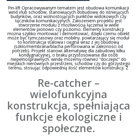
Pin-lift Opracowywanym tematem jest obudowa komunikacji
wind i/lub schodów, stanowiących dobudowę do istniejących
budynków, oraz wolnostojących punktów widokowych czy
łączników komunikacyjnych. Założeniem projektu jest
stworzenie modułu z możliwością łączenia w wiele
elementów pionowo czy poziomo. Elementy konstrukcji
można szybko montować i demontować, dzięki czemu obiekt
może być tymczasowy oraz mobilny. powtarzający się moduł
to konstrukcja stalowa i cięgna wraz z jej obudową
(szkło/membrana/blacha perforowana w zależności od
potrzeb). Projekt stanowi alternatywę dla zabudowy kilku
kondygnacyjnej, o braku przystosowania dla osób
niepełnosprawnych. windę możemy również “doczepić“ do
miejskich nierównych przestrzeni, schodów czy do górzystego
terenu, stosując odpowiednią ilość elementów konstrukcji. Z
Re-catcher –
wielofunkcyjna
konstrukcja, spełniająca
funkcje ekologiczne i
społeczne.