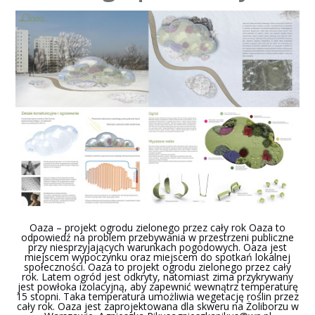
Oaza – projekt ogrodu zielonego przez cały rok Oaza to
odpowiedź na problem przebywania w przestrzeni publiczne
przy niesprzyjających warunkach pogodowych. Oaza jest
miejscem wypoczynku oraz miejscem do spotkań lokalnej
społeczności. Oaza to projekt ogrodu zielonego przez cały
rok. Latem ogród jest odkryty, natomiast zima przykrywany
jest powłoka izolacyjną, aby zapewnić wewnątrz temperaturę
15 stopni. Taka temperatura umożliwia wegetację roślin przez
cały rok. Oaza jest zaprojektowana dla skweru na Żoliborzu w