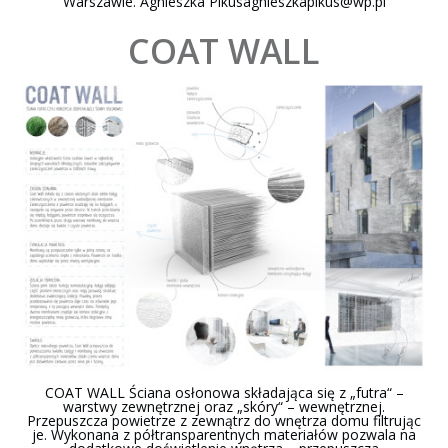
Warszawie. Agnieszka
Pikusagnieszkapikus@wp.pl
COAT WALL
COAT WALL Ściana osłonowa składająca się z „futra“ –
warstwy zewnętrznej oraz „skóry“ – wewnętrznej.
Przepuszcza powietrze z zewnątrz do wnętrza domu filtrując
je. Wykonana z półtransparentnych materiałów pozwala na