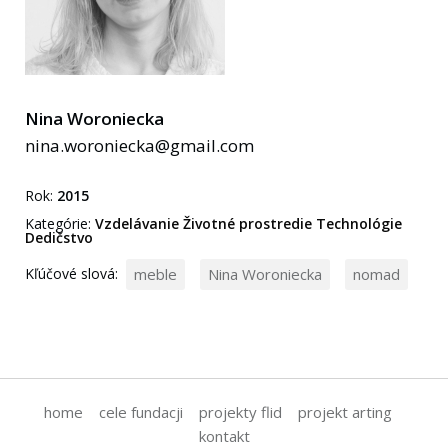
Nina Woroniecka
nina.woroniecka@gmail.com
Rok:
2015
Kategórie:
Vzdelávanie
Životné prostredie
Technológie
Dedičstvo
Kľúčové slová:
meble
Nina Woroniecka
nomad
home
cele fundacji
projekty flid
projekt arting
kontakt