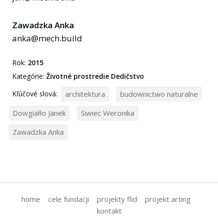
Zawadzka Anka
anka@mech.build
Rok:
2015
Kategórie:
Životné prostredie
Dedičstvo
Kľúčové slová:
architektura
budownictwo naturalne
Dowgiałło Janek
Siwiec Weronika
Zawadzka Anka
home
cele fundacji
projekty flid
projekt arting
kontakt