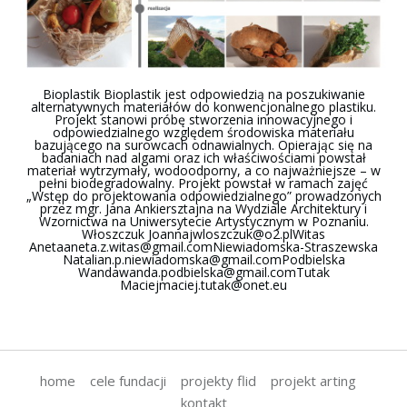
Bioplastik Bioplastik jest odpowiedzią na poszukiwanie
alternatywnych materiałów do konwencjonalnego plastiku.
Projekt stanowi próbę stworzenia innowacyjnego i
odpowiedzialnego względem środowiska materiału
bazującego na surowcach odnawialnych. Opierając się na
badaniach nad algami oraz ich właściwościami powstał
materiał wytrzymały, wodoodporny, a co najważniejsze – w
pełni biodegradowalny. Projekt powstał w ramach zajęć
„Wstęp do projektowania odpowiedzialnego” prowadzonych
przez mgr. Jana Ankiersztajna na Wydziale Architektury i
Wzornictwa na Uniwersytecie Artystycznym w Poznaniu.
Włoszczuk
Joannajwloszczuk@o2.plWitas
Anetaaneta.z.witas@gmail.comNiewiadomska-Straszewska
Natalian.p.niewiadomska@gmail.comPodbielska
Wandawanda.podbielska@gmail.comTutak
Maciejmaciej.tutak@onet.eu
home
cele fundacji
projekty flid
projekt arting
kontakt