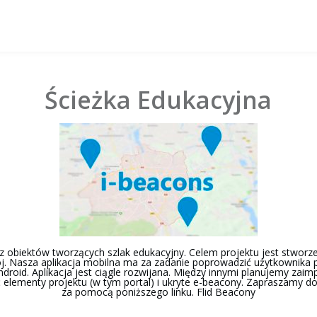
Ścieżka Edukacyjna
z obiektów tworzących szlak edukacyjny. Celem projektu jest stworze
 Nasza aplikacja mobilna ma za zadanie poprowadzić użytkownika pr
droid. Aplikacja jest ciągle rozwijana. Między innymi planujemy zai
 elementy projektu (w tym portal) i ukryte e-beacony. Zapraszamy do
za pomocą poniższego linku. Flid Beacony